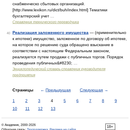
снабженческо сбытовых организаций.
[http://www.lexikon.ru/dict/buh/index.html] Тематики
бухгалтерский учет …
Справочник технического переводчика
Реализация заложенного имущества
— (применительно
40
к ипотеке) имущество, заложенное по договору об ипотеке,
на которое по решению суда обращено взыскание в
соответствии с настоящим Федеральным законом,
реализуется путем продажи с публичных торгов. Порядок
проведения публичных&#8230; …
Энциклопедический словарь-справочник руководителя
предприятия
Страницы
←
Предыдущая
Следующая
→
1
2
3
4
5
6
7
8
9
10
11
12
13
© Академик, 2000-2026
18+
Обратная связь:
Техподдержка
,
Реклама на сайте