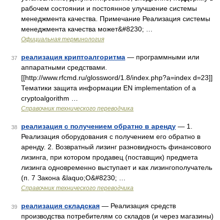
рабочем состоянии и постоянное улучшение системы
менеджмента качества. Примечание Реализация системы
менеджмента качества может&#8230; …
Официальная терминология
реализация криптоалгоритма
— программными или
37
аппаратными средствами.
[[http://www.rfcmd.ru/glossword/1.8/index.php?a=index d=23]]
Тематики защита информации EN implementation of a
cryptoalgorithm …
Справочник технического переводчика
реализация с получением обратно в аренду
— 1.
38
Реализация оборудования с получением его обратно в
аренду. 2. Возвратный лизинг разновидность финансового
лизинга, при котором продавец (поставщик) предмета
лизинга одновременно выступает и как лизингополучатель
(п. 7 Закона &laquo;О&#8230; …
Справочник технического переводчика
реализация складская
— Реализация средств
39
производства потребителям со складов (и через магазины)