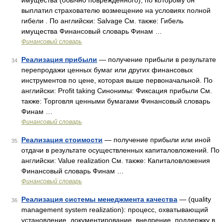
имущества (обычно поврежденного), по которому он
выплатил страхователю возмещение на условиях полной
гибели . По английски: Salvage См. также: Гибель
имущества Финансовый словарь Финам …
Финансовый словарь
Реализация прибыли
— получение прибыли в результате
34
перепродажи ценных бумаг или других финансовых
инструментов по цене, которая выше первоначальной. По
английски: Profit taking Синонимы: Фиксация прибыли См.
также: Торговля ценными бумагами Финансовый словарь
Финам …
Финансовый словарь
Реализация стоимости
— получение прибыли или иной
35
отдачи в результате осуществленных капиталовложений. По
английски: Value realization См. также: Капиталовложения
Финансовый словарь Финам …
Финансовый словарь
Реализация системы менеджмента качества
— (quality
36
management system realization): процесс, охватывающий
установление, документирование, внедрение, поддержку в